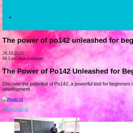
Search
The power of po142 unleashed for be
for
28.10.2025
66
Less than a minute
The Power of Po142 Unleashed for Be
Discover the potential of Po142, a powerful tool for beginners 
development.
Facebook
Twitter
LinkedIn
Tumblr
Pinterest
Reddit
VKontakte
Odnoklassniki
Skype
WhatsApp
Telegram
Viber
Share
Print
via
Email
ЧИТАЕМОЕ