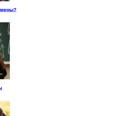
амены?
ы