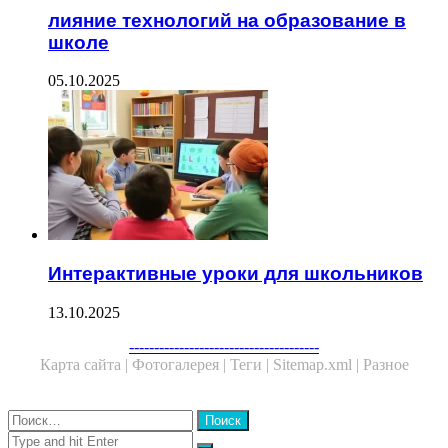
лияние технологий на образование в
школе
05.10.2025
Интерактивные уроки для школьников
13.10.2025
Facebook
Twitter
WhatsApp
Telegram
--------------------------------------
Карта сайта |
Фотогалерея |
Теги |
Sitemap.xml |
Разное
Close
Найти:
Close