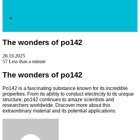
Search
The wonders of po142
for
28.10.2025
57
Less than a minute
The wonders of po142
Po142 is a fascinating substance known for its incredible
properties. From its ability to conduct electricity to its unique
structure, po142 continues to amaze scientists and
researchers worldwide. Discover more about this
extraordinary material and its potential applications.
Facebook
Twitter
LinkedIn
Tumblr
Pinterest
Reddit
VKontakte
Odnoklassniki
Skype
WhatsApp
Telegram
Viber
Share
Print
via
Email