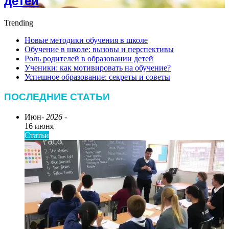
детей
Trending
Новые методики обучения в школе
Обучение в школе: вызовы и перспективы
Роль родителей в образовании детей
Ученики: как мотивировать на обучение?
Успешное образование: секреты и советы
ПОСЛЕДНИЕ СТАТЬИ
Июн
- 2026 -
16 июня
Статьи